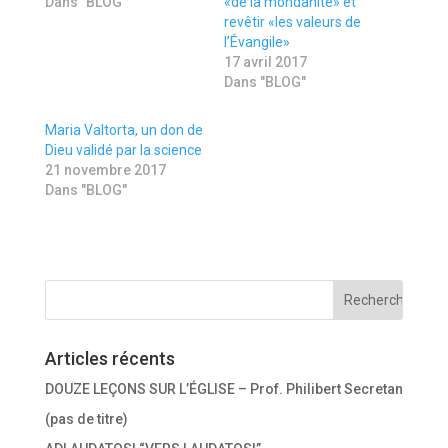
Dans "BLOG"
«de la mondanité» et
t
e
t
r
revêtir «les valeurs de
e
s
l’Évangile»
r
u
(
r
17 avril 2017
o
F
u
a
Dans "BLOG"
v
c
r
e
e
b
Maria Valtorta, un don de
d
o
a
o
Dieu validé par la science
n
k
21 novembre 2017
s
(
u
o
Dans "BLOG"
n
u
e
v
n
r
o
e
u
d
v
a
e
n
l
s
l
u
e
n
f
e
e
n
n
o
Articles récents
ê
u
t
v
DOUZE LEÇONS SUR L’ÉGLISE – Prof. Philibert Secretan
r
e
e
l
(pas de titre)
)
l
e
f