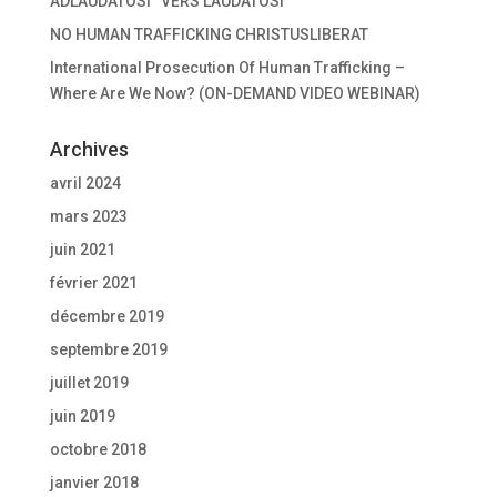
ADLAUDATOSI “VERS LAUDATOSI”
e
n
NO HUMAN TRAFFICKING CHRISTUSLIBERAT
ê
t
International Prosecution Of Human Trafficking –
r
e
Where Are We Now? (ON-DEMAND VIDEO WEBINAR)
)
Archives
avril 2024
mars 2023
juin 2021
février 2021
décembre 2019
septembre 2019
juillet 2019
juin 2019
octobre 2018
janvier 2018