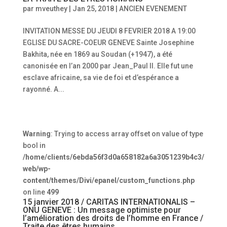
par
mveuthey
|
Jan 25, 2018
|
ANCIEN EVENEMENT
INVITATION MESSE DU JEUDI 8 FEVRIER 2018 A 19:00
EGLISE DU SACRE-COEUR GENEVE Sainte Josephine
Bakhita, née en 1869 au Soudan (+1947), a été
canonisée en l’an 2000 par Jean_Paul II. Elle fut une
esclave africaine, sa vie de foi et d’espérance a
rayonné. A...
Warning
: Trying to access array offset on value of type
bool in
/home/clients/6ebda56f3d0a658182a6a3051239b4c3/
web/wp-
content/themes/Divi/epanel/custom_functions.php
on line
499
15 janvier 2018 / CARITAS INTERNATIONALIS –
ONU GENEVE : Un message optimiste pour
l’amélioration des droits de l’homme en France /
Traite des êtres humains