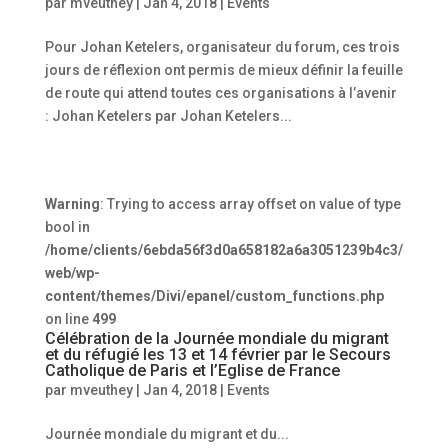
par
mveuthey
|
Jan 4, 2018
|
Events
Pour Johan Ketelers, organisateur du forum, ces trois
jours de réflexion ont permis de mieux définir la feuille
de route qui attend toutes ces organisations à l’avenir
: Johan Ketelers par Johan Ketelers...
Warning
: Trying to access array offset on value of type
bool in
/home/clients/6ebda56f3d0a658182a6a3051239b4c3/
web/wp-
content/themes/Divi/epanel/custom_functions.php
on line
499
Célébration de la Journée mondiale du migrant
et du réfugié les 13 et 14 février par le Secours
Catholique de Paris et l’Eglise de France
par
mveuthey
|
Jan 4, 2018
|
Events
Journée mondiale du migrant et du...