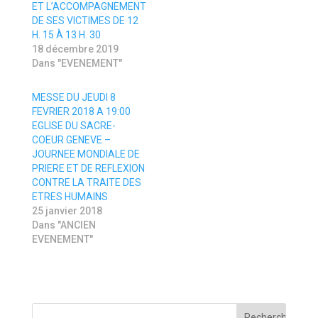
e
b
ET L’ACCOMPAGNEMENT
d
o
DE SES VICTIMES DE 12
a
o
n
k
H. 15 À 13 H. 30
s
(
18 décembre 2019
u
o
n
u
Dans "EVENEMENT"
e
v
n
r
o
e
MESSE DU JEUDI 8
u
d
v
a
FEVRIER 2018 A 19:00
e
n
EGLISE DU SACRE-
l
s
l
u
COEUR GENEVE –
e
n
f
e
JOURNEE MONDIALE DE
e
n
PRIERE ET DE REFLEXION
n
o
ê
u
CONTRE LA TRAITE DES
t
v
ETRES HUMAINS
r
e
e
l
25 janvier 2018
)
l
Dans "ANCIEN
e
f
EVENEMENT"
e
n
ê
t
r
e
)