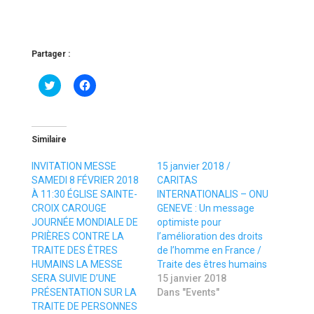
Partager :
C
C
l
l
i
i
c
q
k
u
t
e
o
z
Similaire
s
p
h
o
a
u
INVITATION MESSE
15 janvier 2018 /
r
r
SAMEDI 8 FÉVRIER 2018
CARITAS
e
p
o
a
À 11:30 ÉGLISE SAINTE-
INTERNATIONALIS – ONU
n
r
CROIX CAROUGE
GENEVE : Un message
T
t
w
a
JOURNÉE MONDIALE DE
optimiste pour
i
g
PRIÈRES CONTRE LA
l’amélioration des droits
t
e
t
r
TRAITE DES ÊTRES
de l’homme en France /
e
s
HUMAINS LA MESSE
Traite des êtres humains
r
u
(
r
SERA SUIVIE D’UNE
15 janvier 2018
o
F
PRÉSENTATION SUR LA
u
a
Dans "Events"
v
c
TRAITE DE PERSONNES
r
e