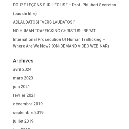
e
DOUZE LEÇONS SUR L’ÉGLISE – Prof. Philibert Secretan
n
ê
t
(pas de titre)
r
e
ADLAUDATOSI “VERS LAUDATOSI”
)
NO HUMAN TRAFFICKING CHRISTUSLIBERAT
International Prosecution Of Human Trafficking –
Where Are We Now? (ON-DEMAND VIDEO WEBINAR)
Archives
avril 2024
mars 2023
juin 2021
février 2021
décembre 2019
septembre 2019
juillet 2019