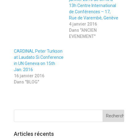
t
e
t
r
13h Centre International
e
s
de Conférences – 17,
r
u
(
r
Rue de Varembé, Genève
o
F
u
a
4 janvier 2016
v
c
Dans "ANCIEN
r
e
e
b
EVENEMENT"
d
o
a
o
n
k
CARDINAL Peter Turkson
s
(
u
o
at Laudato Si Conference
n
u
in UN Geneva on 15th
e
v
n
r
Jan. 2016
o
e
16 janvier 2016
u
d
v
a
Dans "BLOG"
e
n
l
s
l
u
e
n
f
e
e
n
n
o
ê
u
t
v
r
e
e
l
)
l
e
Articles récents
f