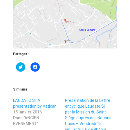
Partager :
C
C
l
l
i
i
c
q
k
u
t
e
o
z
Similaire
s
p
h
o
a
u
LAUDATO SI’ A
Présentation de la Lettre
r
r
presentation by Vatican
encyclique Laudato Si’
e
p
o
a
15 janvier 2016
par la Mission du Saint-
n
r
Dans "ANCIEN
Siège auprès des Nations
T
t
w
a
EVENEMENT"
Unies – Vendredi 15
i
g
janvier 2016 de 8h45 à