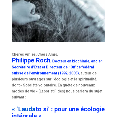
Chères Amies, Chers Amis,
Philippe Roch
, Docteur en biochimie, ancien
Secrétaire d’Etat et Directeur de l’Office fédéral
suisse de l’environnement (1992-2005)
, auteur de
plusieurs ouvrages sur l’écologie et la spiritualité,
dont « Sobriété volontaire. En quête de nouveaux
modes de vie » (Labor et Fides) nous parlera du sujet
suivant :
« ‘Lauda
to si’ : pour une écologie
intégrale »