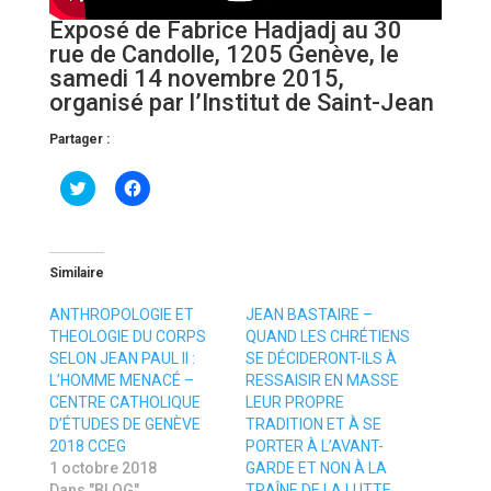
Exposé de Fabrice Hadjadj au 30
rue de Candolle, 1205 Genève, le
samedi 14 novembre 2015,
organisé par l’Institut de Saint-Jean
Partager :
C
C
l
l
i
i
c
q
k
u
t
e
o
z
Similaire
s
p
h
o
a
u
ANTHROPOLOGIE ET
JEAN BASTAIRE –
r
r
THEOLOGIE DU CORPS
QUAND LES CHRÉTIENS
e
p
o
a
SELON JEAN PAUL II :
SE DÉCIDERONT-ILS À
n
r
L’HOMME MENACÉ –
RESSAISIR EN MASSE
T
t
w
a
CENTRE CATHOLIQUE
LEUR PROPRE
i
g
D’ÉTUDES DE GENÈVE
TRADITION ET À SE
t
e
t
r
2018 CCEG
PORTER À L’AVANT-
e
s
1 octobre 2018
GARDE ET NON À LA
r
u
(
r
Dans "BLOG"
TRAÎNE DE LA LUTTE