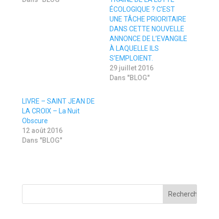
o
F
u
a
ÉCOLOGIQUE ? C’EST
v
c
UNE TÂCHE PRIORITAIRE
r
e
e
b
DANS CETTE NOUVELLE
d
o
ANNONCE DE L’EVANGILE
a
o
n
k
À LAQUELLE ILS
s
(
S’EMPLOIENT.
u
o
n
u
29 juillet 2016
e
v
Dans "BLOG"
n
r
o
e
u
d
v
a
LIVRE – SAINT JEAN DE
e
n
LA CROIX – La Nuit
l
s
l
u
Obscure
e
n
f
e
12 août 2016
e
n
Dans "BLOG"
n
o
ê
u
t
v
r
e
e
l
)
l
e
f
e
n
ê
t