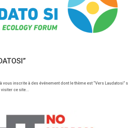
DATOSI”
 vous inscrite à des événement dont le thème est “Vers Laudatosi” s
isiter ce site...