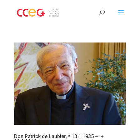
Don Patrick de Laubier, * 13.1.1935 – +