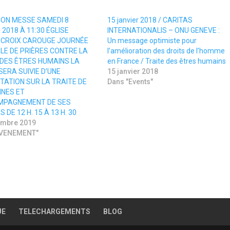
ION MESSE SAMEDI 8
15 janvier 2018 / CARITAS
 2018 À 11:30 ÉGLISE
INTERNATIONALIS – ONU GENEVE :
-CROIX CAROUGE JOURNÉE
Un message optimiste pour
LE DE PRIÈRES CONTRE LA
l’amélioration des droits de l’homme
 DES ÊTRES HUMAINS LA
en France / Traite des êtres humains
ERA SUIVIE D’UNE
15 janvier 2018
TATION SUR LA TRAITE DE
Dans "Events"
NES ET
MPAGNEMENT DE SES
 DE 12 H. 15 À 13 H. 30
embre 2019
EVENEMENT"
UE
TELECHARGEMENTS
BLOG