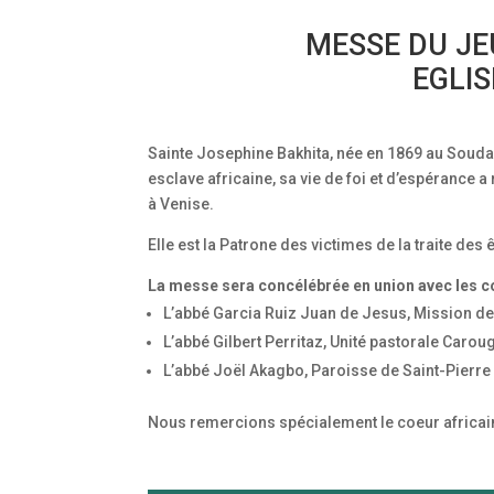
MESSE DU JEU
EGLI
Sainte Josephine Bakhita, née en 1869 au Soudan 
esclave africaine, sa vie de foi et d’espérance a
à Venise.
Elle est la Patrone des victimes de la traite des
La messe sera concélébrée en union avec les co
L’abbé Garcia Ruiz Juan de Jesus, Mission d
L’abbé Gilbert Perritaz, Unité pastorale Carou
L’abbé Joël Akagbo, Paroisse de Saint-Pierre
Nous remercions spécialement le coeur africain