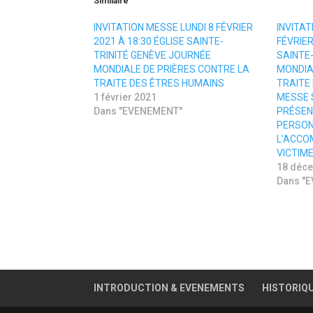
Similaire
s
p
h
o
a
u
INVITATION MESSE LUNDI 8 FÉVRIER
INVITAT
r
r
2021 À 18:30 ÉGLISE SAINTE-
FÉVRIER
e
p
o
a
TRINITÉ GENÈVE JOURNÉE
SAINTE
n
r
MONDIALE DE PRIÈRES CONTRE LA
MONDIA
T
t
w
a
TRAITE DES ÊTRES HUMAINS
TRAITE
i
g
1 février 2021
MESSE S
t
e
t
r
Dans "EVENEMENT"
PRÉSEN
e
s
PERSON
r
u
(
r
L’ACCO
o
F
u
a
VICTIMES
v
c
18 déc
r
e
e
b
Dans "
d
o
a
o
n
k
s
(
u
o
n
u
e
v
n
r
o
e
u
d
v
a
INTRODUCTION & EVENEMENTS
HISTORIQ
e
n
l
s
l
u