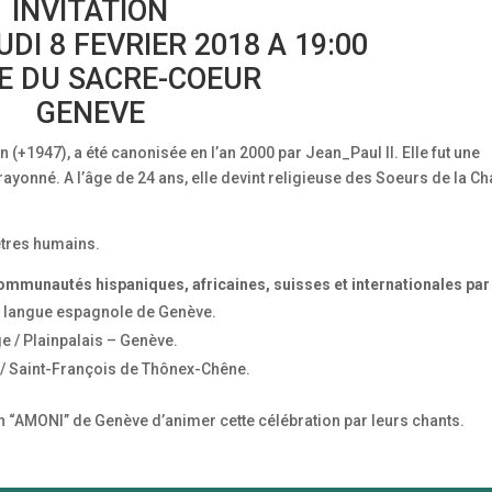
INVITATION
DI 8 FEVRIER 2018 A 19:00
SE DU SACRE-COEUR
GENEVE
(+1947), a été canonisée en l’an 2000 par Jean_Paul II. Elle fut une
 rayonné. A l’âge de 24 ans, elle devint religieuse des Soeurs de la Ch
 êtres humains.
mmunautés hispaniques, africaines, suisses et internationales par 
e langue espagnole de Genève.
ge / Plainpalais – Genève.
 / Saint-François de Thônex-Chêne.
 “AMONI” de Genève d’animer cette célébration par leurs chants.