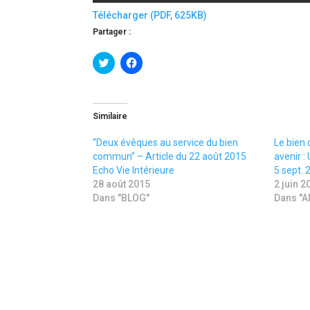
Télécharger (PDF, 625KB)
Partager :
C
C
l
l
i
i
c
q
k
u
t
e
o
z
Similaire
s
p
h
o
a
u
“Deux évêques au service du bien
Le bien
r
r
commun” – Article du 22 août 2015
avenir :
e
p
o
a
Echo Vie Intérieure
5 sept. 
n
r
28 août 2015
2 juin 2
T
t
w
a
Dans "BLOG"
Dans "
i
g
t
e
t
r
e
s
r
u
(
r
o
F
u
a
v
c
r
e
e
b
d
o