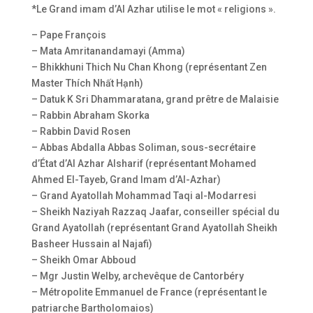
*Le Grand imam d’Al Azhar utilise le mot « religions ».
– Pape François
– Mata Amritanandamayi (Amma)
– Bhikkhuni Thich Nu Chan Khong (représentant Zen
Master Thích Nhất Hạnh)
– Datuk K Sri Dhammaratana, grand prêtre de Malaisie
– Rabbin Abraham Skorka
– Rabbin David Rosen
– Abbas Abdalla Abbas Soliman, sous-secrétaire
d’État d’Al Azhar Alsharif (représentant Mohamed
Ahmed El-Tayeb, Grand Imam d’Al-Azhar)
– Grand Ayatollah Mohammad Taqi al-Modarresi
– Sheikh Naziyah Razzaq Jaafar, conseiller spécial du
Grand Ayatollah (représentant Grand Ayatollah Sheikh
Basheer Hussain al Najafi)
– Sheikh Omar Abboud
– Mgr Justin Welby, archevêque de Cantorbéry
– Métropolite Emmanuel de France (représentant le
patriarche Bartholomaios)