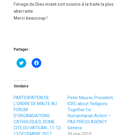
l’image du Dieu vivant soit soumis à la traite la plus
aberrante.
Merci beaucoup !
Partager :
C
C
l
l
i
i
c
q
k
u
t
e
o
z
Similaire
s
p
h
o
a
u
PARTICIPATION DE
Peter Maurer, President,
r
r
L’ORDRE DE MALTE AU
ICRC about ‘Religions
e
p
o
a
FORUM
Together for
n
r
D’ORGANISATIONS
Humanitarian Action’ –
T
t
w
a
CATHOLIQUES, ROME
PAX PRESS AGENCY
i
g
CITE DU VATICAN , 11-12-
Geneva
t
e
t
r
13 DECEMBRE 2017
26 mai 2015