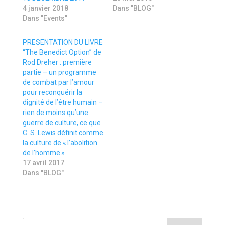
e
s
4 janvier 2018
Dans "BLOG"
r
u
(
r
Dans "Events"
o
F
u
a
v
c
r
e
PRESENTATION DU LIVRE
e
b
“The Benedict Option” de
d
o
a
o
Rod Dreher : première
n
k
partie – un programme
s
(
u
o
de combat par l’amour
n
u
pour reconquérir la
e
v
n
r
dignité de l’être humain –
o
e
rien de moins qu’une
u
d
v
a
guerre de culture, ce que
e
n
C. S. Lewis définit comme
l
s
l
u
la culture de « l’abolition
e
n
f
e
de l’homme »
e
n
17 avril 2017
n
o
ê
u
Dans "BLOG"
t
v
r
e
e
l
)
l
e
f
e
n