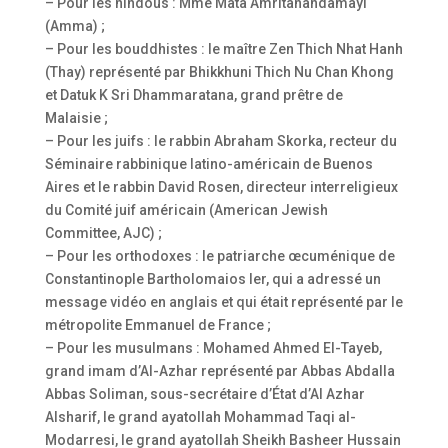
– Pour les hindous : Mme Mata Amritanandamayi
(Amma) ;
– Pour les bouddhistes : le maître Zen Thich Nhat Hanh
(Thay) représenté par Bhikkhuni Thich Nu Chan Khong
et Datuk K Sri Dhammaratana, grand prêtre de
Malaisie ;
– Pour les juifs : le rabbin Abraham Skorka, recteur du
Séminaire rabbinique latino-américain de Buenos
Aires et le rabbin David Rosen, directeur interreligieux
du Comité juif américain (American Jewish
Committee, AJC) ;
– Pour les orthodoxes : le patriarche œcuménique de
Constantinople Bartholomaios Ier, qui a adressé un
message vidéo en anglais et qui était représenté par le
métropolite Emmanuel de France ;
– Pour les musulmans : Mohamed Ahmed El-Tayeb,
grand imam d’Al-Azhar représenté par Abbas Abdalla
Abbas Soliman, sous-secrétaire d’État d’Al Azhar
Alsharif, le grand ayatollah Mohammad Taqi al-
Modarresi, le grand ayatollah Sheikh Basheer Hussain