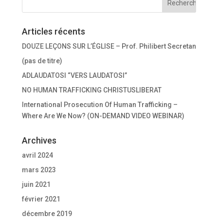
ê
t
r
e
Articles récents
)
DOUZE LEÇONS SUR L’ÉGLISE – Prof. Philibert Secretan
(pas de titre)
ADLAUDATOSI “VERS LAUDATOSI”
NO HUMAN TRAFFICKING CHRISTUSLIBERAT
International Prosecution Of Human Trafficking –
Where Are We Now? (ON-DEMAND VIDEO WEBINAR)
Archives
avril 2024
mars 2023
juin 2021
février 2021
décembre 2019