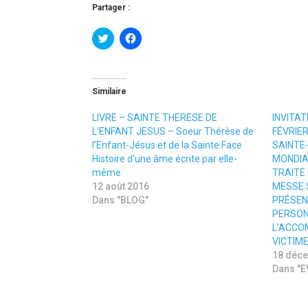
Partager :
C
C
l
l
i
i
c
q
k
u
t
e
o
z
Similaire
s
p
h
o
a
u
LIVRE – SAINTE THERESE DE
INVITAT
r
r
L’ENFANT JESUS – Soeur Thérèse de
FÉVRIER
e
p
o
a
l’Enfant-Jésus et de la Sainte Face
SAINTE
n
r
Histoire d’une âme écrite par elle-
MONDIA
T
t
w
a
même
TRAITE
i
g
12 août 2016
MESSE S
t
e
t
r
Dans "BLOG"
PRÉSEN
e
s
PERSON
r
u
(
r
L’ACCO
o
F
u
a
VICTIMES
v
c
18 déc
r
e
e
b
Dans "
d
o
a
o
n
k
s
(