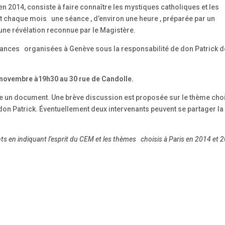
 en 2014, consiste à faire connaître les mystiques catholiques et les
nt chaque mois une séance , d’environ une heure , préparée par un
 une révélation reconnue par le Magistère.
 séances organisées à Genève sous la responsabilité de don Patrick d
1 novembre à19h30 au 30 rue de Candolle.
ire un document. Une brève discussion est proposée sur le thème cho
on Patrick. Éventuellement deux intervenants peuvent se partager la
nts en indiquant l’esprit du CEM et les thèmes choisis à Paris en 2014 et 