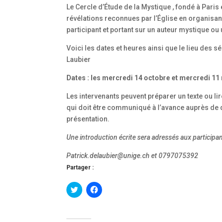
Le Cercle d’Étude de la Mystique , fondé à Paris
révélations reconnues par l’Église en organisa
participant et portant sur un auteur mystique ou
Voici les dates et heures ainsi que le lieu des
Laubier
Dates : les mercredi 14 octobre et mercredi 1
Les intervenants peuvent préparer un texte ou l
qui doit être communiqué à l’avance auprès de d
présentation.
Une introduction écrite sera adressés aux participa
Patrick.delaubier@unige.ch et 0797075392
Partager :
C
C
l
l
i
i
c
q
k
u
t
e