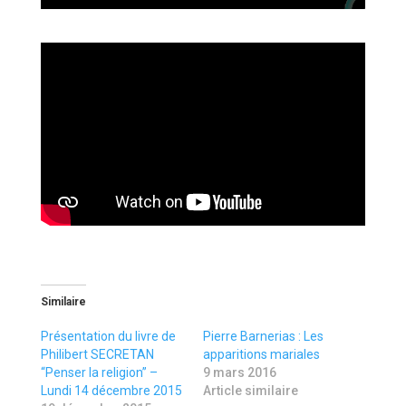
Similaire
Présentation du livre de
Pierre Barnerias : Les
Philibert SECRETAN
apparitions mariales
“Penser la religion” –
9 mars 2016
Lundi 14 décembre 2015
Article similaire